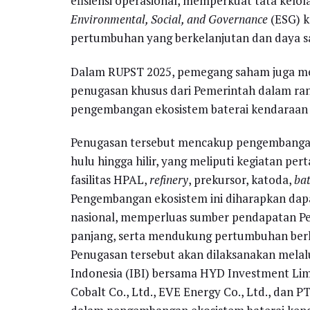
efisiensi operasional, memperkuat tata kelol
Environmental, Social, and Governance
(ESG) k
pertumbuhan yang berkelanjutan dan daya sa
Dalam RUPST 2025, pemegang saham juga me
penugasan khusus dari Pemerintah dalam rang
pengembangan ekosistem baterai kendaraan li
Penugasan tersebut mencakup pengembangan ek
hulu hingga hilir, yang meliputi kegiatan 
fasilitas HPAL,
refinery
, prekursor, katoda,
bat
Pengembangan ekosistem ini diharapkan dap
nasional, memperluas sumber pendapatan Pe
panjang, serta mendukung pertumbuhan berk
Penugasan tersebut akan dilaksanakan melal
Indonesia (IBI) bersama HYD Investment Limi
Cobalt Co., Ltd., EVE Energy Co., Ltd., dan PT