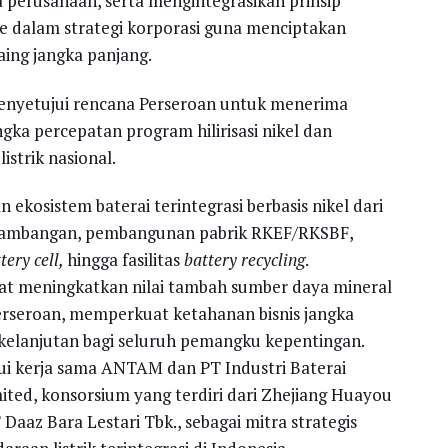
a perusahaan, serta mengintegrasikan prinsip
e dalam strategi korporasi guna menciptakan
ing jangka panjang.
nyetujui rencana Perseroan untuk menerima
ka percepatan program hilirisasi nikel dan
strik nasional.
osistem baterai terintegrasi berbasis nikel dari
pertambangan, pembangunan pabrik RKEF/RKSBF,
tery cell,
hingga fasilitas
battery recycling
.
at meningkatkan nilai tambah sumber daya mineral
rseroan, memperkuat ketahanan bisnis jangka
elanjutan bagi seluruh pemangku kepentingan.
ui kerja sama ANTAM dan PT Industri Baterai
ted, konsorsium yang terdiri dari Zhejiang Huayou
 Daaz Bara Lestari Tbk., sebagai mitra strategis