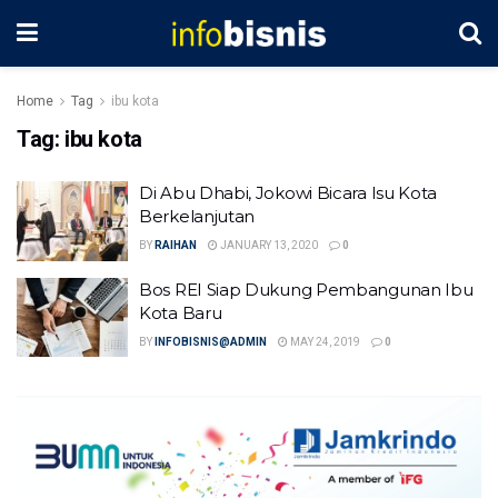
Home
Tag
ibu kota
Tag:
ibu kota
Di Abu Dhabi, Jokowi Bicara Isu Kota
Berkelanjutan
BY
RAIHAN
JANUARY 13, 2020
0
Bos REI Siap Dukung Pembangunan Ibu
Kota Baru
BY
INFOBISNIS@ADMIN
MAY 24, 2019
0