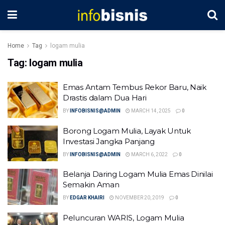
Home
Tag
logam mulia
Tag:
logam mulia
Emas Antam Tembus Rekor Baru, Naik
Drastis dalam Dua Hari
BY
INFOBISNIS@ADMIN
MARCH 14, 2025
0
Borong Logam Mulia, Layak Untuk
Investasi Jangka Panjang
BY
INFOBISNIS@ADMIN
MARCH 6, 2022
0
Belanja Daring Logam Mulia Emas Dinilai
Semakin Aman
BY
EDGAR KHAIRI
NOVEMBER 20, 2019
0
Peluncuran WARIS, Logam Mulia