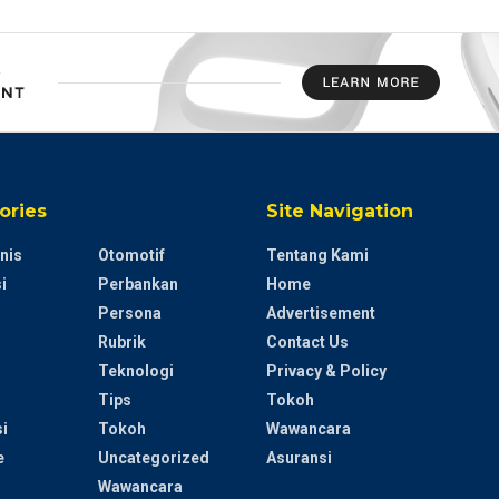
ories
Site Navigation
nis
Otomotif
Tentang Kami
i
Perbankan
Home
Persona
Advertisement
Rubrik
Contact Us
Teknologi
Privacy & Policy
Tips
Tokoh
i
Tokoh
Wawancara
e
Uncategorized
Asuransi
Wawancara