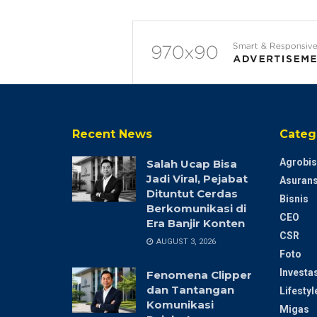
Recent News
Categ
Agrobis
Salah Ucap Bisa
Jadi Viral, Pejabat
Asurans
Dituntut Cerdas
Bisnis
Berkomunikasi di
CEO
Era Banjir Konten
CSR
AUGUST 3, 2026
Foto
Investas
Fenomena Clipper
dan Tantangan
Lifestyl
Komunikasi
Migas