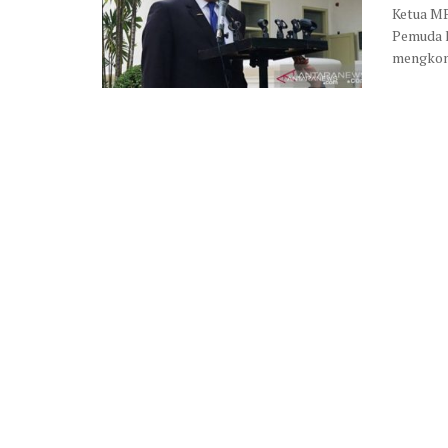
Ketua M
Pemuda 
mengkons