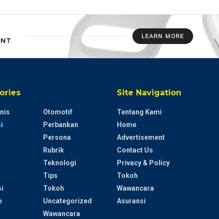
ories
Site Navigation
nis
Otomotif
Tentang Kami
i
Perbankan
Home
Persona
Advertisement
Rubrik
Contact Us
Teknologi
Privacy & Policy
Tips
Tokoh
i
Tokoh
Wawancara
e
Uncategorized
Asuransi
Wawancara