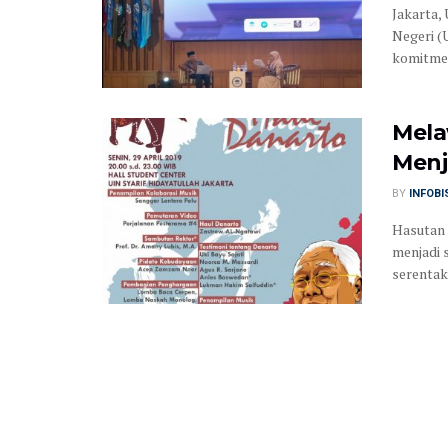
Jakarta,
Negeri (
komitmen
Mela
Menj
BY
INFOB
Hasutan 
menjadi 
serentak 