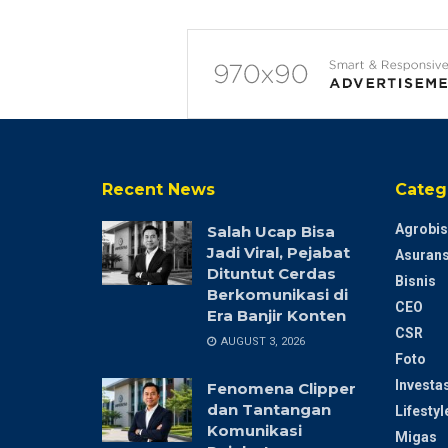
Recent News
Categ
Agrobis
Salah Ucap Bisa
Jadi Viral, Pejabat
Asurans
Dituntut Cerdas
Bisnis
Berkomunikasi di
CEO
Era Banjir Konten
CSR
AUGUST 3, 2026
Foto
Investas
Fenomena Clipper
dan Tantangan
Lifestyl
Komunikasi
Migas