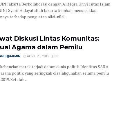
 UIN Jakarta Berkolaborasi dengan Alif Iqra Universitas Islam
UIN) Syarif Hidayatullah Jakarta kembali menunjukkan
nya terhadap penguatan nilai-nilai ...
wat Diskusi Lintas Komunitas:
ual Agama dalam Pemilu
ISNIS@ADMIN
APRIL 23, 2019
0
kebencian marak terjadi dalam dunia politik. Identitas SARA
sarana politik yang seringkali disalahgunakan selama pemilu
2019. Setelah ...