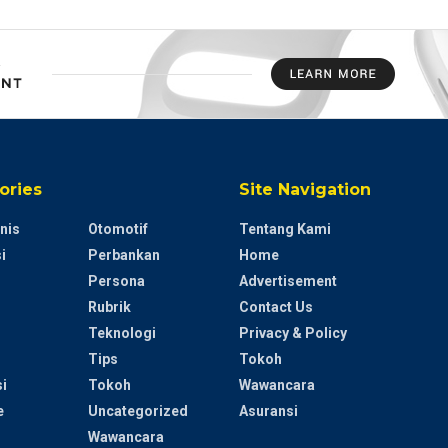
ories
Site Navigation
nis
Otomotif
Tentang Kami
i
Perbankan
Home
Persona
Advertisement
Rubrik
Contact Us
Teknologi
Privacy & Policy
Tips
Tokoh
i
Tokoh
Wawancara
e
Uncategorized
Asuransi
Wawancara