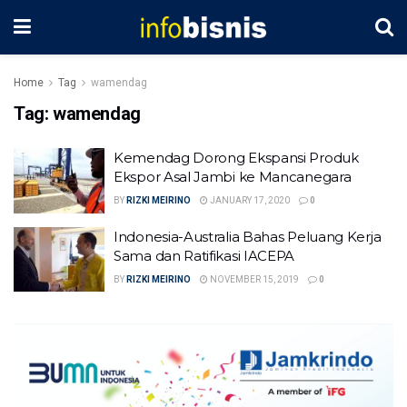
Home
Tag
wamendag
Tag:
wamendag
Kemendag Dorong Ekspansi Produk
Ekspor Asal Jambi ke Mancanegara
BY
RIZKI MEIRINO
JANUARY 17, 2020
0
Indonesia-Australia Bahas Peluang Kerja
Sama dan Ratifikasi IACEPA
BY
RIZKI MEIRINO
NOVEMBER 15, 2019
0