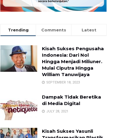
Trending
Comments
Latest
Kisah Sukses Pengusaha
Indonesia: Dari Nol
Hingga Menjadi Miliuner.
Mulai Ciputra Hingga
William Tanuwijaya
SEPTEMBER 18, 2023
Dampak Tidak Beretika
di Media Digital
JULY 28, 2021
Kisah Sukses Yasunli
Transformasikan Plastik