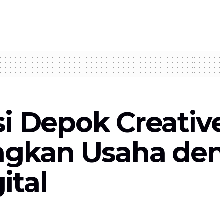
si Depok Creat
gkan Usaha de
ital