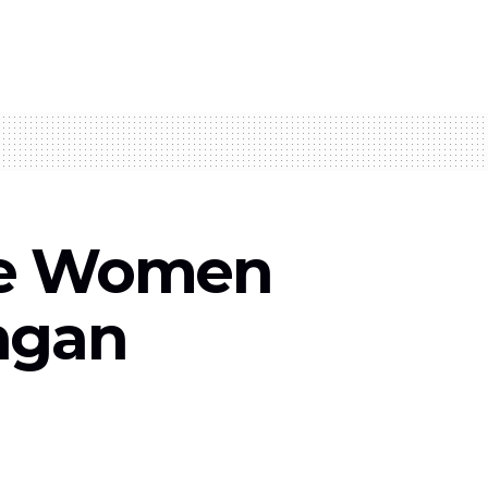
ive Women
ngan