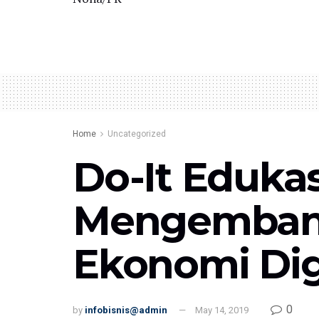
Home
Uncategorized
Do-It Eduka
Mengemban
Ekonomi Dig
0
by
infobisnis@admin
May 14, 2019