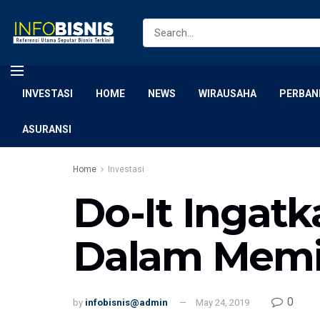
INVESTASI
HOME
NEWS
WIRAUSAHA
PERBAN
ASURANSI
Home
Investasi
Do-It Ingatk
Dalam Memin
0
by
infobisnis@admin
May 24, 2019