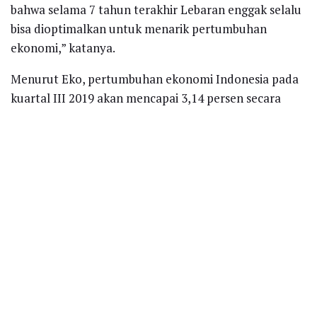
bahwa selama 7 tahun terakhir Lebaran enggak selalu
bisa dioptimalkan untuk menarik pertumbuhan
ekonomi,” katanya.
Menurut Eko, pertumbuhan ekonomi Indonesia pada
kuartal III 2019 akan mencapai 3,14 persen secara
kuartalan (qtq) karena diambil dari rata-rata
pertumbuhan kuartal III pada dua tahun terakhir
sejak memanasnya perang dagang antara Amerika
Serikat (AS) dan China.
“Kemungkinan besar di angka 3,14 persen. Sementara
triwulan IV diprediksi akan lebih rendah dibanding
triwulan III 2019,” ujarnya.
Edgar/ANT