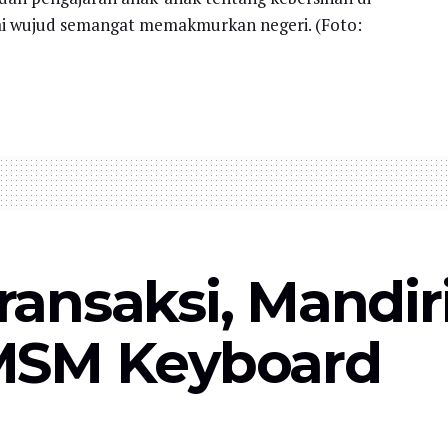
agai wujud semangat memakmurkan negeri. (Foto:
ansaksi, Mandiri
MSM Keyboard