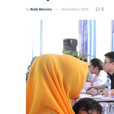
0
by
Rizki Meirino
November 6, 2019