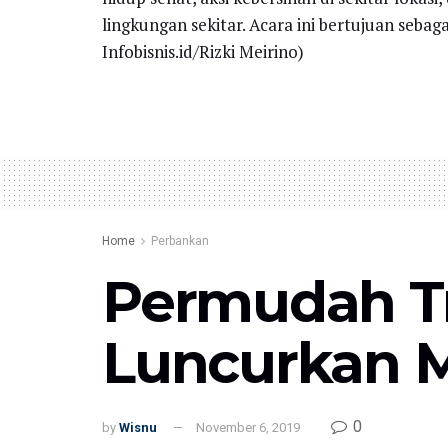
lingkungan sekitar. Acara ini bertujuan seb
Infobisnis.id/Rizki Meirino)
Home
Perbankan
Permudah Tr
Luncurkan 
0
by
Wisnu
November 6, 2019