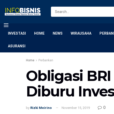
INVESTASI
HOME
NEWS
WIRAUSAHA
PERBAN
ASURANSI
Home
Perbankan
Obligasi BRI 
Diburu Inves
0
by
Rizki Meirino
November 15, 2019