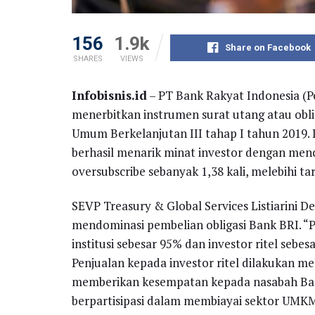
156
1.9k
Share on Facebook
SHARES
VIEWS
Infobisnis.id
– PT Bank Rakyat Indonesia (P
menerbitkan instrumen surat utang atau oblig
Umum Berkelanjutan III tahap I tahun 2019. D
berhasil menarik minat investor dengan menc
oversubscribe sebanyak 1,38 kali, melebihi ta
SEVP Treasury & Global Services Listiarini D
mendominasi pembelian obligasi Bank BRI. “P
institusi sebesar 95% dan investor ritel sebe
Penjualan kepada investor ritel dilakukan 
memberikan kesempatan kepada nasabah Bank 
berpartisipasi dalam membiayai sektor UMKM