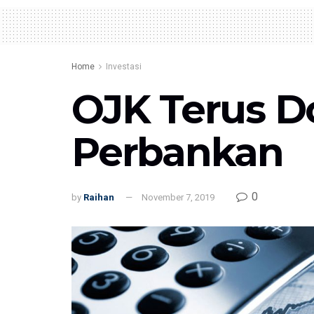
Home
Investasi
OJK Terus D
Perbankan
0
by
Raihan
November 7, 2019