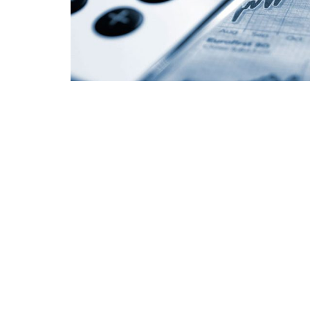
160
2k
Share on Facebook
SHARES
VIEWS
Otoritas Jasa Keuangan (OJK) akan memperte
mendorong industri perbankan menjadi lebih e