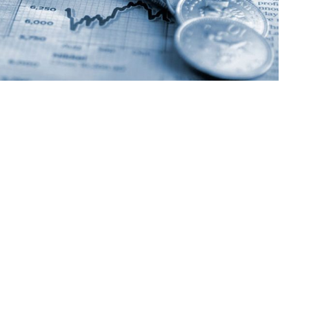
Ilustrasi perbankan/Net
Share on Twitter
gas kebijakan konsolidasi perbankan untuk
fisien, berdaya saing dan kontributif bagi