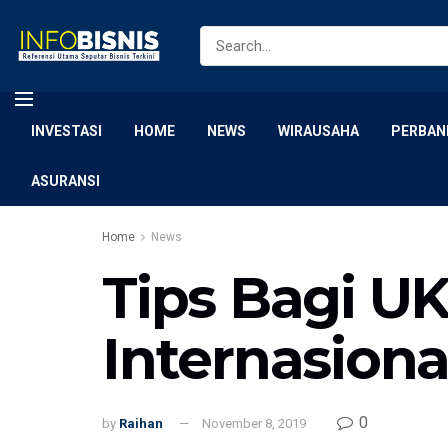
INVESTASI
HOME
NEWS
WIRAUSAHA
PERBAN
ASURANSI
Home
News
Tips Bagi UK
Internasiona
0
by
Raihan
November 8, 2019