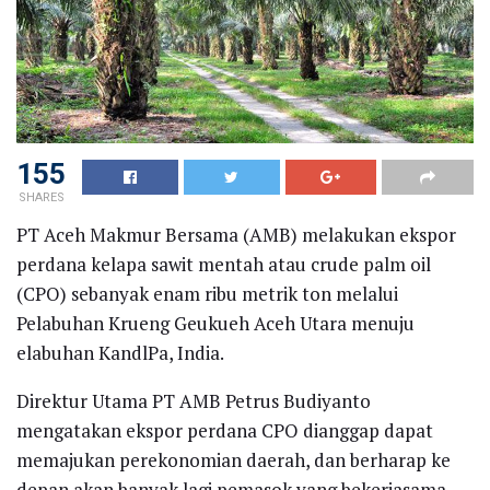
155
SHARES
PT Aceh Makmur Bersama (AMB) melakukan ekspor
perdana kelapa sawit mentah atau crude palm oil
(CPO) sebanyak enam ribu metrik ton melalui
Pelabuhan Krueng Geukueh Aceh Utara menuju
elabuhan KandlPa, India.
Direktur Utama PT AMB Petrus Budiyanto
mengatakan ekspor perdana CPO dianggap dapat
memajukan perekonomian daerah, dan berharap ke
depan akan banyak lagi pemasok yang bekerjasama