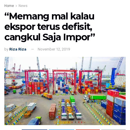
Home
News
“Memang mal kalau
ekspor terus defisit,
cangkul Saja Impor”
by
Riza Riza
November 12, 2019