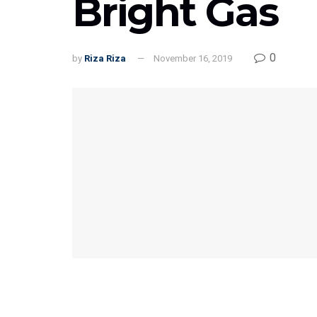
Bright Gas
0
by
Riza Riza
November 16, 2019