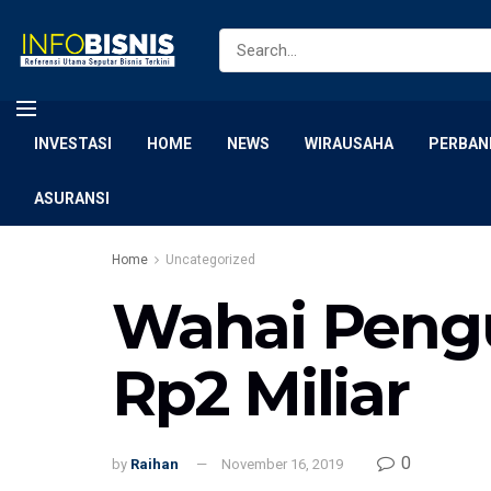
INVESTASI
HOME
NEWS
WIRAUSAHA
PERBAN
ASURANSI
Home
Uncategorized
Wahai Peng
Rp2 Miliar
0
by
Raihan
November 16, 2019