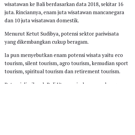
wisatawan ke Bali berdasarkan data 2018, sekitar 16
juta. Rinciannya, enam juta wisatawan mancanegara
dan 10 juta wisatawan domestik.
Menurut Ketut Sudibya, potensi sektor pariwisata
yang dikembangkan cukup beragam.
Ia pun menyebutkan enam potensi wisata yaitu eco
tourism, silent tourism, agro tourism, kemudian sport
tourism, spiritual tourism dan retirement tourism.
Potensi di wilayah Bali Utara, misalnya, pembangunan
hotel di wilayah Pejarakan, Kabupaten Buleleng di atas
lahan seluas 250 hektare. Ada juga di Sumberkima,
pembangunan hotel di atas lahan seluas 70 hektare.