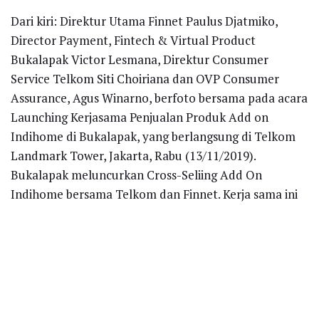
Dari kiri: Direktur Utama Finnet Paulus Djatmiko,
Director Payment, Fintech & Virtual Product
Bukalapak Victor Lesmana, Direktur Consumer
Service Telkom Siti Choiriana dan OVP Consumer
Assurance, Agus Winarno, berfoto bersama pada acara
Launching Kerjasama Penjualan Produk Add on
Indihome di Bukalapak, yang berlangsung di Telkom
Landmark Tower, Jakarta, Rabu (13/11/2019).
Bukalapak meluncurkan Cross-Seliing Add On
Indihome bersama Telkom dan Finnet. Kerja sama ini
ditujukan sebagai komitmen dari kedua belah pihak
untuk menghadirkan solusi berbasis teknologi pintar
dalam meningkatkan konektivitas dan digitalisasi ke
berbagai wilayah di Indonesia yang sesuai dengan
kebutuhan pelanggan. (Foto: Dok. Bukalapak)