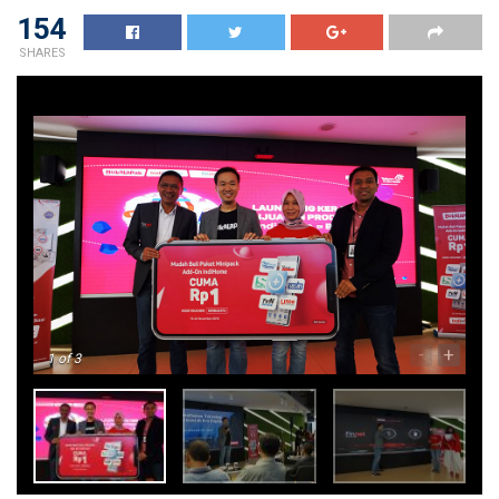
154
SHARES
-
+
1
of 3