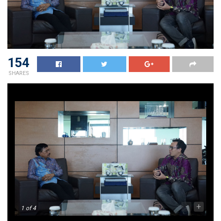
154
SHARES
-
+
1
of 4