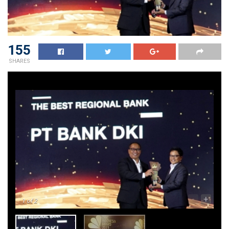
155
SHARES
-
+
1
of 2