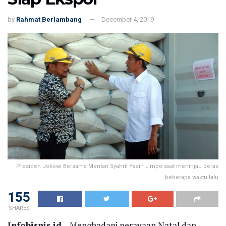
by
Rahmat Berlambang
December 4, 2019
Presiden Jokowi Bersama Mentan Syahril Yasin Limpo saat meninjau beras
beberapa waktu lalu
155
SHARES
Infobisnis.id
– Menghadapi perayaan Natal dan