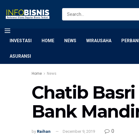
INVESTASI
HOME
NEWS
WIRAUSAHA
PERBAN
ASURANSI
Home
News
Chatib Basr
Bank Mandir
0
by
Raihan
December 9, 2019