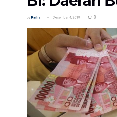
BI: Daerah Bu
0
by
Raihan
December 4, 2019