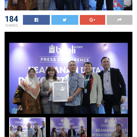
184
SHARES
-
+
1
of 6