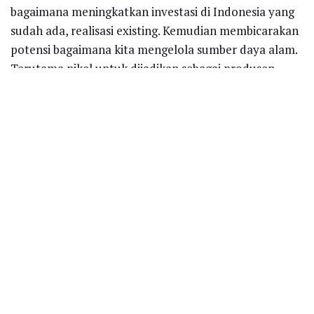
bagaimana meningkatkan investasi di Indonesia yang
sudah ada, realisasi existing. Kemudian membicarakan
potensi bagaimana kita mengelola sumber daya alam.
Terutama nikel untuk dijadikan sebagai produsen
baterai terbesar di dunia,” ujar Bahlil.
Bahlil mengatakan investasi di atas berasal dari
Hyundai sekitar 1,5-1,6 miliar dolar AS, dibagi dalam
dua tahap.
“Lalu Posko juga akan meningatkan investasinya
bekerjasama dengan PT Krakatau Steel kurang lebih
2,9-3 miliar dolar AS. Kemudian Lotte pun akan
merealisasikan investasinya dari 3,5-4,2 miliar dolar
AS. Ini semua sudah confirm dan realisasi pada 2020,”
ucap Bahlil.
Bahlil mengatakan pihaknya sangat optimistis iklim