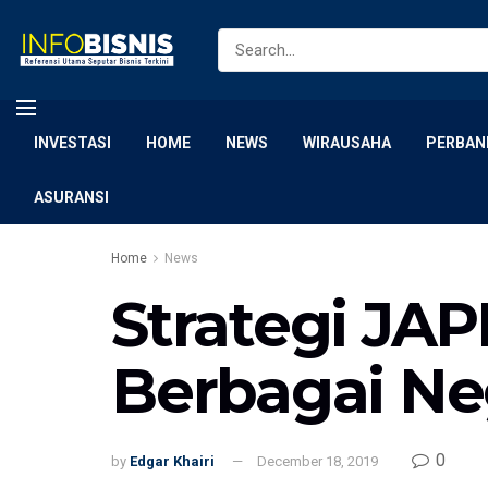
INVESTASI
HOME
NEWS
WIRAUSAHA
PERBAN
ASURANSI
Home
News
Strategi JA
Berbagai Ne
0
by
Edgar Khairi
December 18, 2019