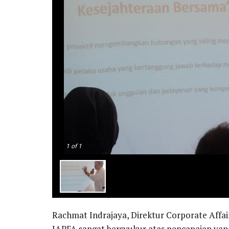
1
of 1
Rachmat Indrajaya, Direktur Corporate Affa
JAPFA sangat bersyukur atas pencapaian yang 