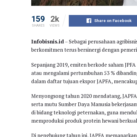
159
2k
Share on Facebook
SHARES
VIEWS
Infobisnis.id
– Sebagai perusahaan agribisni
berkomitmen terus bersinergi dengan pemeri
Sepanjang 2019, emiten berkode saham JPFA in
atau mengalami pertumbuhan 53 % dibanding
dalam daftar tujuan ekspor JAPFA, mencakup 
Menyongsong tahun 2020 mendatang, JAPFA b
serta mutu Sumber Daya Manusia bekerjasama
di bidang teknologi peternakan, guna mend
memproduksi produk protein hewani berkuali
Di penghujung tahun ini, JAPFA memaparkan 