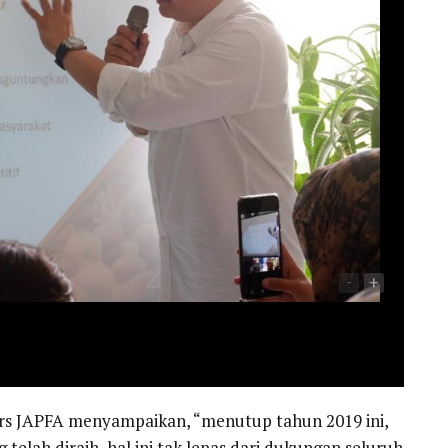
-
+
irs JAPFA menyampaikan, “menutup tahun 2019 ini,
telah diraih, hal ini tak lepas dari dukungan seluruh