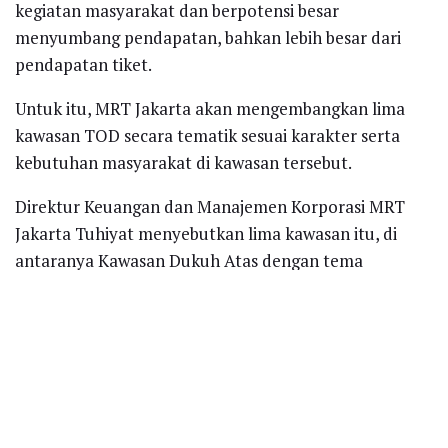
kegiatan masyarakat dan berpotensi besar
menyumbang pendapatan, bahkan lebih besar dari
pendapatan tiket.
Untuk itu, MRT Jakarta akan mengembangkan lima
kawasan TOD secara tematik sesuai karakter serta
kebutuhan masyarakat di kawasan tersebut.
Direktur Keuangan dan Manajemen Korporasi MRT
Jakarta Tuhiyat menyebutkan lima kawasan itu, di
antaranya Kawasan Dukuh Atas dengan tema
“Kolaborasi Gerak, Kawasan Istora-Senayan dengan
tema “Beranda Pelita Indonesia”, Kawasan Blok M
dengan tema “Kota Taman di Selatan Jakarta”,
Kawasan Fatmawati dengan tema “Sub-Pusat Selatan
Kota Jakarta yang Dinamis dan Progresif” dan
Kawasan Lebak Bulus dengan tema “Gerbang Selatan