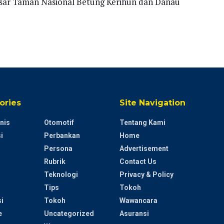
esar Taman Nasional Betung Kerihun dan Danau
ories
Site Navigation
nis
Otomotif
Tentang Kami
i
Perbankan
Home
Persona
Advertisement
Rubrik
Contact Us
Teknologi
Privacy & Policy
Tips
Tokoh
i
Tokoh
Wawancara
e
Uncategorized
Asuransi