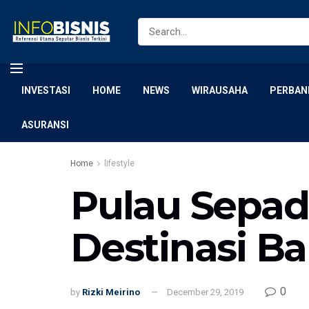
INVESTASI
HOME
NEWS
WIRAUSAHA
PERBAN
ASURANSI
Home
lifestyle
Pulau Sepad
Destinasi B
0
by
Rizki Meirino
December 29, 2019