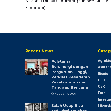
Nasional Danau Sentarum. (Sumber: Balai B
Sentarum)
Recent News
Categ
Agrobis
Polytama
Bersinergi dengan
Asurans
Perguruan Tinggi,
Bisnis
Perkuat Kesadaran
CEO
Keselamatan dan
CSR
Tanggap Bencana
Foto
AUGUST 7, 2026
Investas
Salah Ucap Bisa
Lifestyl
Jadi Viral, Pejabat