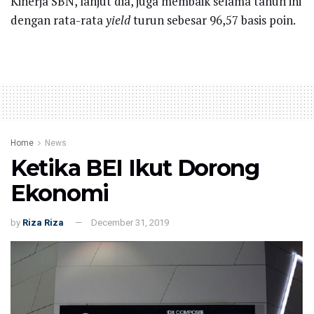
Kinerja SBN, lanjut dia, juga membaik selama tahun ini
dengan rata-rata
yield
turun sebesar 96,57 basis poin.
Home
News
Ketika BEI Ikut Dorong
Ekonomi
by
Riza Riza
December 31, 2019