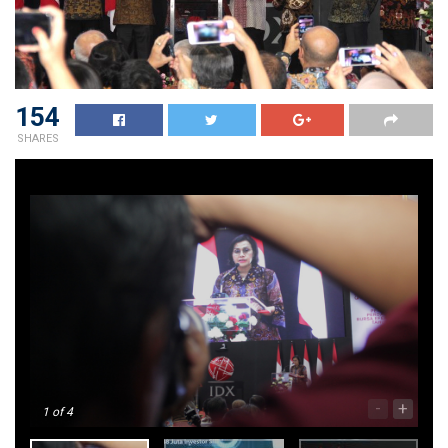
154
SHARES
-
+
1
of 4