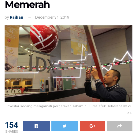
Memerah
by
Raihan
December 31, 2019
Investor sedang mengamati pergerakan saham di Bursa efek Beberapa waktu
lalu
154
SHARES