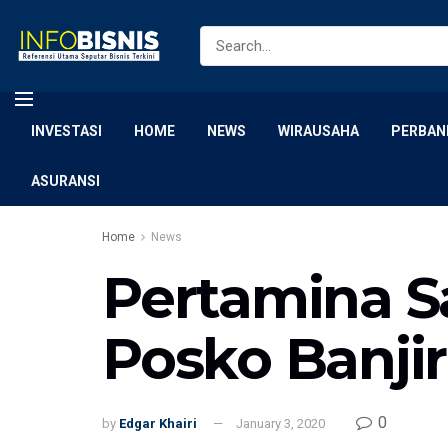
INVESTASI
HOME
NEWS
WIRAUSAHA
PERBAN
ASURANSI
Home
News
Pertamina Sa
Posko Banjir
0
by
Edgar Khairi
January 3, 2020