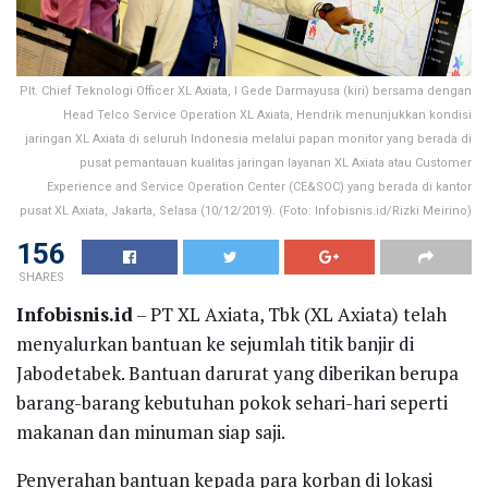
Plt. Chief Teknologi Officer XL Axiata, I Gede Darmayusa (kiri) bersama dengan
Head Telco Service Operation XL Axiata, Hendrik menunjukkan kondisi
jaringan XL Axiata di seluruh Indonesia melalui papan monitor yang berada di
pusat pemantauan kualitas jaringan layanan XL Axiata atau Customer
Experience and Service Operation Center (CE&SOC) yang berada di kantor
pusat XL Axiata, Jakarta, Selasa (10/12/2019). (Foto: Infobisnis.id/Rizki Meirino)
156
SHARES
Infobisnis.id
– PT XL Axiata, Tbk (XL Axiata) telah
menyalurkan bantuan ke sejumlah titik banjir di
Jabodetabek. Bantuan darurat yang diberikan berupa
barang-barang kebutuhan pokok sehari-hari seperti
makanan dan minuman siap saji.
Penyerahan bantuan kepada para korban di lokasi