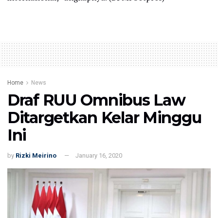
Home
News
Draf RUU Omnibus Law
Ditargetkan Kelar Minggu
Ini
by
Rizki Meirino
January 16, 2020