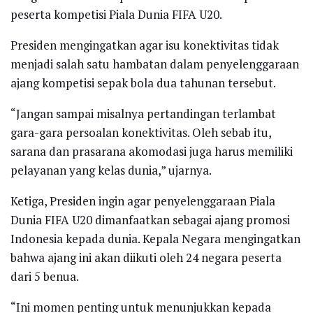
peserta kompetisi Piala Dunia FIFA U20.
Presiden mengingatkan agar isu konektivitas tidak
menjadi salah satu hambatan dalam penyelenggaraan
ajang kompetisi sepak bola dua tahunan tersebut.
“Jangan sampai misalnya pertandingan terlambat
gara-gara persoalan konektivitas. Oleh sebab itu,
sarana dan prasarana akomodasi juga harus memiliki
pelayanan yang kelas dunia,” ujarnya.
Ketiga, Presiden ingin agar penyelenggaraan Piala
Dunia FIFA U20 dimanfaatkan sebagai ajang promosi
Indonesia kepada dunia. Kepala Negara mengingatkan
bahwa ajang ini akan diikuti oleh 24 negara peserta
dari 5 benua.
“Ini momen penting untuk menunjukkan kepada