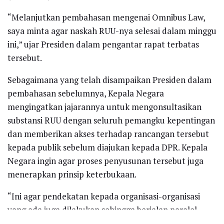
“Melanjutkan pembahasan mengenai Omnibus Law,
saya minta agar naskah RUU-nya selesai dalam minggu
ini,” ujar Presiden dalam pengantar rapat terbatas
tersebut.
Sebagaimana yang telah disampaikan Presiden dalam
pembahasan sebelumnya, Kepala Negara
mengingatkan jajarannya untuk mengonsultasikan
substansi RUU dengan seluruh pemangku kepentingan
dan memberikan akses terhadap rancangan tersebut
kepada publik sebelum diajukan kepada DPR. Kepala
Negara ingin agar proses penyusunan tersebut juga
menerapkan prinsip keterbukaan.
“Ini agar pendekatan kepada organisasi-organisasi
yang ada juga dilakukan sehingga berjalan paralel
antara nanti pengajuan di DPR dan pendekatan-