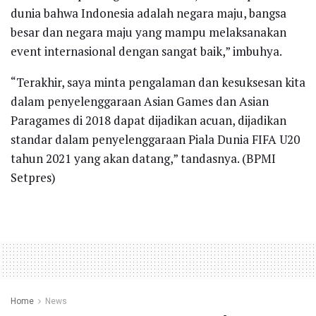
dunia bahwa Indonesia adalah negara maju, bangsa
besar dan negara maju yang mampu melaksanakan
event internasional dengan sangat baik,” imbuhya.
“Terakhir, saya minta pengalaman dan kesuksesan kita
dalam penyelenggaraan Asian Games dan Asian
Paragames di 2018 dapat dijadikan acuan, dijadikan
standar dalam penyelenggaraan Piala Dunia FIFA U20
tahun 2021 yang akan datang,” tandasnya. (BPMI
Setpres)
Home
News