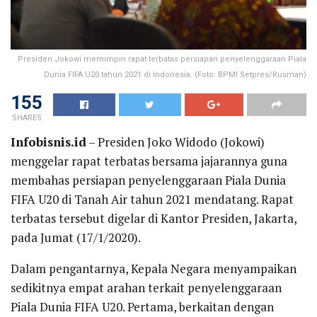
Presiden Jokowi memimpin rapat terbatas persiapan penyelenggaraan Piala
Dunia FIFA U20 tahun 2021 di Indonesia. (Foto: BPMI Setpres/Rusman)
155
SHARES
Infobisnis.id
– Presiden Joko Widodo (Jokowi)
menggelar rapat terbatas bersama jajarannya guna
membahas persiapan penyelenggaraan Piala Dunia
FIFA U20 di Tanah Air tahun 2021 mendatang. Rapat
terbatas tersebut digelar di Kantor Presiden, Jakarta,
pada Jumat (17/1/2020).
Dalam pengantarnya, Kepala Negara menyampaikan
sedikitnya empat arahan terkait penyelenggaraan
Piala Dunia FIFA U20. Pertama, berkaitan dengan