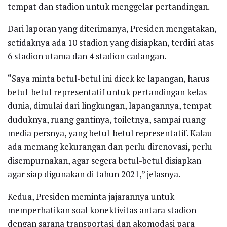
tempat dan stadion untuk menggelar pertandingan.
Dari laporan yang diterimanya, Presiden mengatakan,
setidaknya ada 10 stadion yang disiapkan, terdiri atas
6 stadion utama dan 4 stadion cadangan.
“Saya minta betul-betul ini dicek ke lapangan, harus
betul-betul representatif untuk pertandingan kelas
dunia, dimulai dari lingkungan, lapangannya, tempat
duduknya, ruang gantinya, toiletnya, sampai ruang
media persnya, yang betul-betul representatif. Kalau
ada memang kekurangan dan perlu direnovasi, perlu
disempurnakan, agar segera betul-betul disiapkan
agar siap digunakan di tahun 2021,” jelasnya.
Kedua, Presiden meminta jajarannya untuk
memperhatikan soal konektivitas antara stadion
dengan sarana transportasi dan akomodasi para