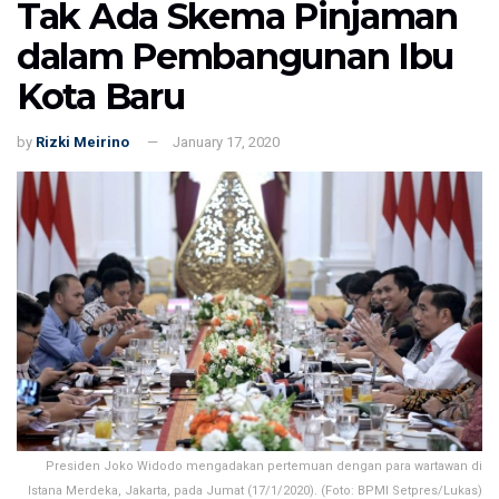
Tak Ada Skema Pinjaman
dalam Pembangunan Ibu
Kota Baru
by
Rizki Meirino
January 17, 2020
Presiden Joko Widodo mengadakan pertemuan dengan para wartawan di
Istana Merdeka, Jakarta, pada Jumat (17/1/2020). (Foto: BPMI Setpres/Lukas)