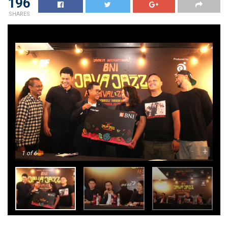
196
SHARES
-
+
1
of 6