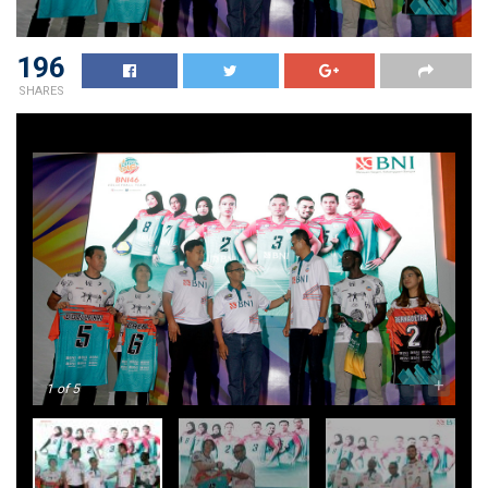
196
SHARES
-
+
1
of 5