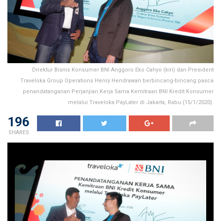
Direktur Bisnis Konsumer BNI Anggoro Eko Cahyo (kiri) dan President
Traveloka Group Operations Henry Hendrawan berbincang-bincang pasca
penandatanganan Perjanjian Kerja Sama Kemitraan BNI Kredit Konsumer
melalui Traveloka PayLater di Jakarta, Rabu (15/1/2020).
196
SHARES