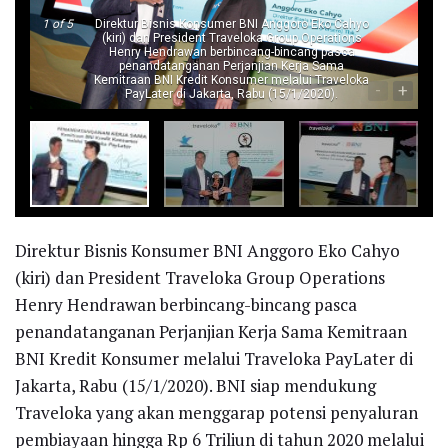
1
of 5
Direktur Bisnis Konsumer BNI Anggoro Eko Cahyo
(kiri) dan President Traveloka Group Operations
Henry Hendrawan berbincang-bincang pasca
penandatanganan Perjanjian Kerja Sama
Kemitraan BNI Kredit Konsumer melalui Traveloka
-
+
PayLater di Jakarta, Rabu (15/1/2020).
Direktur Bisnis Konsumer BNI Anggoro Eko Cahyo
(kiri) dan President Traveloka Group Operations
Henry Hendrawan berbincang-bincang pasca
penandatanganan Perjanjian Kerja Sama Kemitraan
BNI Kredit Konsumer melalui Traveloka PayLater di
Jakarta, Rabu (15/1/2020). BNI siap mendukung
Traveloka yang akan menggarap potensi penyaluran
pembiayaan hingga Rp 6 Triliun di tahun 2020 melalui