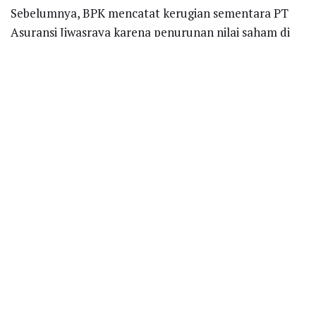
Sebelumnya, BPK mencatat kerugian sementara PT
Asuransi Jiwasraya karena penurunan nilai saham di
produk reksadana yang ditempatkan, mencapai Rp6,4
triliun.
Recent News
Salah Ucap Bisa Jadi Viral, Pejabat
Dituntut Cerdas Berkomunikasi di Era
Banjir Konten
AUGUST 3, 2026
Fenomena Clipper dan Tantangan
Komunikasi Pejabat