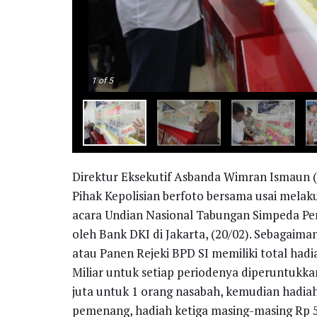
1
of 5
Direktur Eksekutif Asbanda Wimran Ismaun (k
Pihak Kepolisian berfoto bersama usai melak
acara Undian Nasional Tabungan Simpeda Peri
oleh Bank DKI di Jakarta, (20/02). Sebagaim
atau Panen Rejeki BPD SI memiliki total hadia
Miliar untuk setiap periodenya diperuntukk
juta untuk 1 orang nasabah, kemudian hadia
pemenang, hadiah ketiga masing-masing Rp 