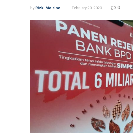
0
by
Rizki Meirino
February 20, 2020