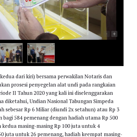
-
+
edua dari kiri) bersama perwakilan Notaris dan
ukan prosesi penyegelan alat undi pada rangkaian
ode II Tahun 2020 yang kali ini diselenggarakan
ana diketahui, Undian Nasional Tabungan Simpeda
h sebesar Rp 6 Miliar (diundi 2x setahun) atau Rp 3
an bagi 584 pemenang dengan hadiah utama Rp 500
h kedua masing-masing Rp 100 juta untuk 4
50 juta untuk 26 pemenang, hadiah keempat masing-