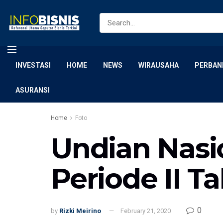
INVESTASI
HOME
NEWS
WIRAUSAHA
PERBAN
ASURANSI
Home
Foto
Undian Nasi
Periode II T
0
by
Rizki Meirino
February 21, 2020