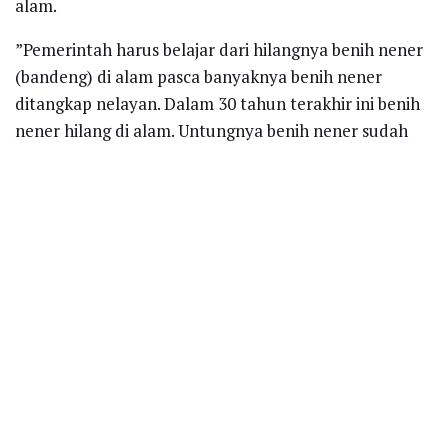
alam.
​​​​​”Pemerintah harus belajar dari hilangnya benih nener
(bandeng) di alam pasca banyaknya benih nener
ditangkap nelayan. Dalam 30 tahun terakhir ini benih
nener hilang di alam. Untungnya benih nener sudah
bisa dibenihkan secara buatan sehingga pasokan
bandeng masih tersedia dari budidaya. Nah benih
lobster sampai saat ini belum bisa dibenihkan secara
buatan,” katanya.
Recent News
Polytama Bersinergi dengan Perguruan