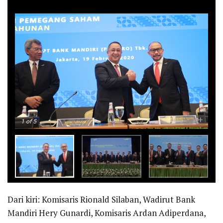
-
+
1
of 5
Dari kiri: Komisaris Rionald Silaban, Wadirut Bank
Mandiri Hery Gunardi, Komisaris Ardan Adiperdana,