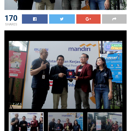
170
SHARES
-
+
1
of 5