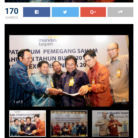
170
SHARES
-
+
1
of 5