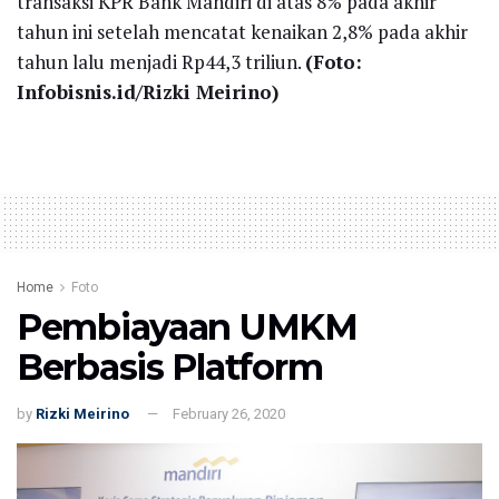
transaksi KPR Bank Mandiri di atas 8% pada akhir
tahun ini setelah mencatat kenaikan 2,8% pada akhir
tahun lalu menjadi Rp44,3 triliun.
(Foto:
Infobisnis.id/Rizki Meirino)
Home
Foto
Pembiayaan UMKM
Berbasis Platform
by
Rizki Meirino
February 26, 2020