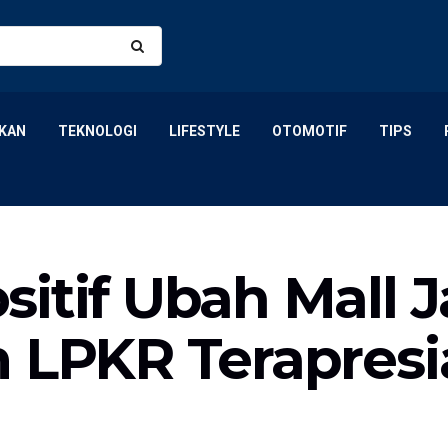
KAN
TEKNOLOGI
LIFESTYLE
OTOMOTIF
TIPS
sitif Ubah Mall 
m LPKR Terapresi