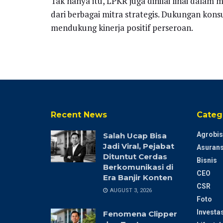
Tak hanya itu, LPKR juga dinilai lihai dala
dari berbagai mitra strategis. Dukungan kons
mendukung kinerja positif perseroan.
Recent News
Categ
Agrobis
Salah Ucap Bisa
Jadi Viral, Pejabat
Asurans
Dituntut Cerdas
Bisnis
Berkomunikasi di
CEO
Era Banjir Konten
CSR
AUGUST 3, 2026
Foto
Investas
Fenomena Clipper