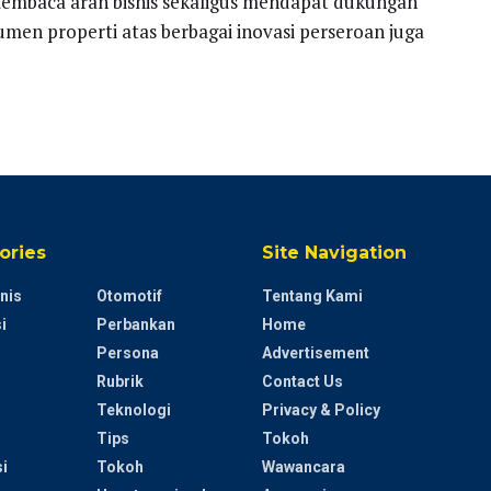
m membaca arah bisnis sekaligus mendapat dukungan
umen properti atas berbagai inovasi perseroan juga
ories
Site Navigation
nis
Otomotif
Tentang Kami
i
Perbankan
Home
Persona
Advertisement
Rubrik
Contact Us
Teknologi
Privacy & Policy
Tips
Tokoh
i
Tokoh
Wawancara