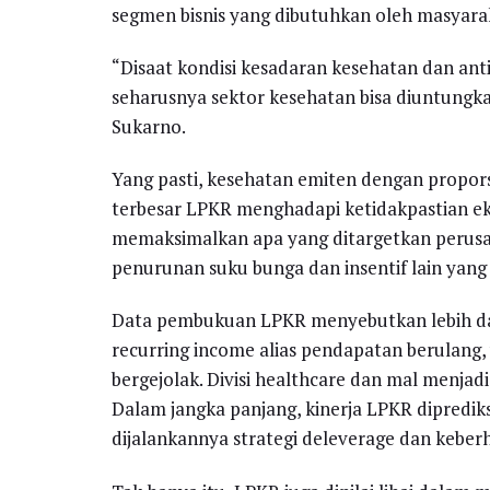
segmen bisnis yang dibutuhkan oleh masyara
“Disaat kondisi kesadaran kesehatan dan ant
seharusnya sektor kesehatan bisa diuntungkan
Sukarno.
Yang pasti, kesehatan emiten dengan propors
terbesar LPKR menghadapi ketidakpastian eko
memaksimalkan apa yang ditargetkan perusa
penurunan suku bunga dan insentif lain yang 
Data pembukuan LPKR menyebutkan lebih dar
recurring income alias pendapatan berulang, y
bergejolak. Divisi healthcare dan mal menj
Dalam jangka panjang, kinerja LPKR diprediks
dijalankannya strategi deleverage dan kebe