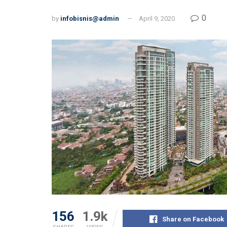
0
by
infobisnis@admin
April 9, 2020
156
1.9k
Share on Facebook