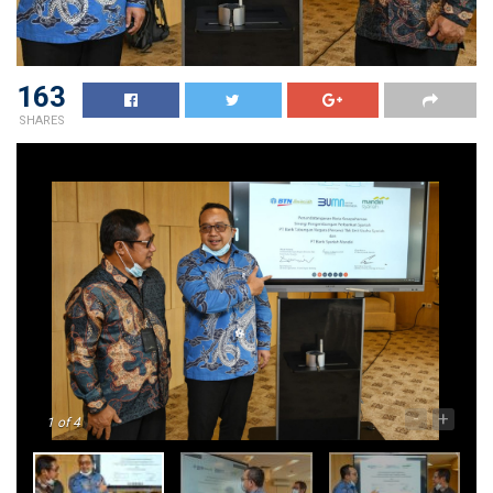
163
SHARES
-
+
1
of 4