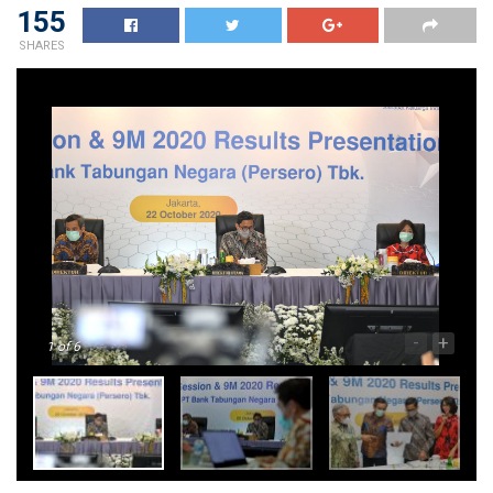
155
SHARES
-
+
1
of 6