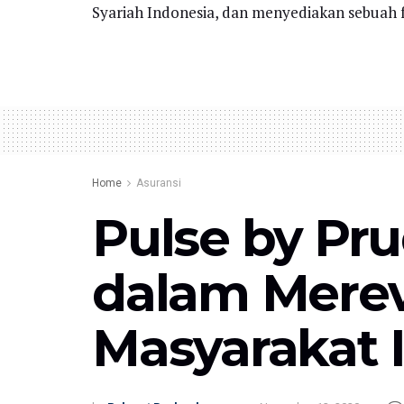
Syariah Indonesia, dan menyediakan sebuah f
Home
Asuransi
Pulse by Pru
dalam Merev
Masyarakat 