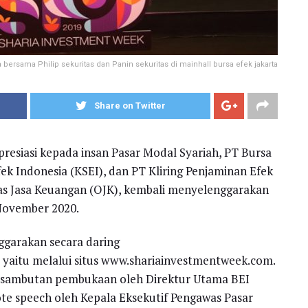
bersama Philip sekuritas dan Panin sekuritas di mainhall bursa efek jakarta
Share on Twitter
esiasi kepada insan Pasar Modal Syariah, PT Bursa
fek Indonesia (KSEI), dan PT Kliring Penjaminan Efek
as Jasa Keuangan (OJK), kembali menyelenggarakan
November 2020.
ggarakan secara daring
, yaitu melalui situs www.shariainvestmentweek.com.
 sambutan pembukaan oleh Direktur Utama BEI
ote speech oleh Kepala Eksekutif Pengawas Pasar