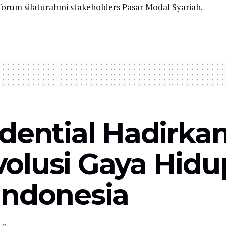
orum silaturahmi stakeholders Pasar Modal Syariah.
dential Hadirka
olusi Gaya Hidu
Indonesia