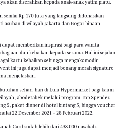
hnya akan diserahkan kepada anak-anak yatim piatu.
n senilai Rp 170 Juta yang langsung didonasikan
ti asuhan di wilayah Jakarta dan Bogor binaan
i dapat memberikan inspirasi bagi para wanita
ahagiaan dan kebaikan kepada sesama. Hal ini sejalan
bagai kartu kebaikan sehingga mengakomodir
vent ini juga dapat menjadi benang merah signature
ima menjelaskan.
ebutuhan sehari-hari di Lulu Hypermarket bagi kaum
layah Jabodetabek melalui program Top Spender.
ng 5, paket dinner di hotel bintang 5, hingga voucher
u mulai 22 Desember 2021 – 28 Februari 2022.
anah Card sudah lebih dari 438.000 nasabah.