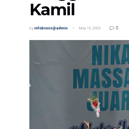
Kamil
0
by
infobisnis@admin
May 15, 2023