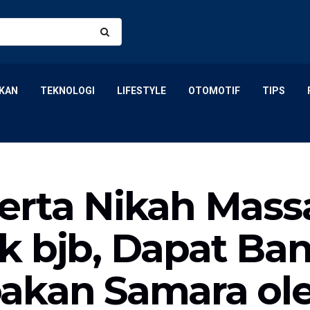
KAN
TEKNOLOGI
LIFESTYLE
OTOMOTIF
TIPS
erta Nikah Mass
k bjb, Dapat Ba
akan Samara ol