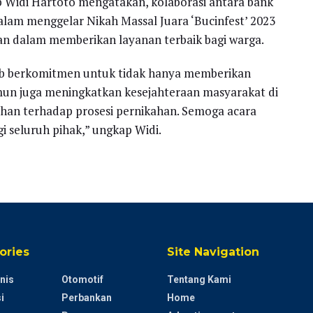
b Widi Hartoto mengatakan, kolaborasi antara bank
alam menggelar Nikah Massal Juara ‘Bucinfest’ 2023
n dalam memberikan layanan terbaik bagi warga.
jb berkomitmen untuk tidak hanya memberikan
amun juga meningkatkan kesejahteraan masyarakat di
an terhadap prosesi pernikahan. Semoga acara
 seluruh pihak,” ungkap Widi.
ories
Site Navigation
nis
Otomotif
Tentang Kami
i
Perbankan
Home