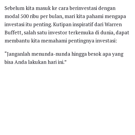
Sebelum kita masuk ke cara berinvestasi dengan
modal 500 ribu per bulan, mari kita pahami mengapa
investasi itu penting. Kutipan inspiratif dari Warren
Buffett, salah satu investor terkemuka di dunia, dapat
membantu kita memahami pentingnya investasi:
“Janganlah menunda-nunda hingga besok apa yang
bisa Anda lakukan hari ini.”
Investasi adalah cara untuk mengalokasikan uang
Anda agar dapat berkembang seiring berjalannya
waktu. Mengapa Anda harus menunggu sampai
memiliki modal besar? Saat Anda memulai investasi
lebih awal, Anda memberikan waktu untuk bunga
majemuk bekerja. Semakin lama Anda berinvestasi,
semakin besar potensi pertumbuhan modal Anda.