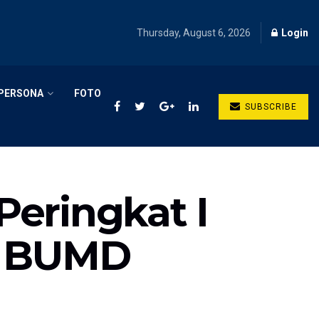
Thursday, August 6, 2026
Login
PERSONA
FOTO
SUBSCRIBE
eringkat I
g BUMD