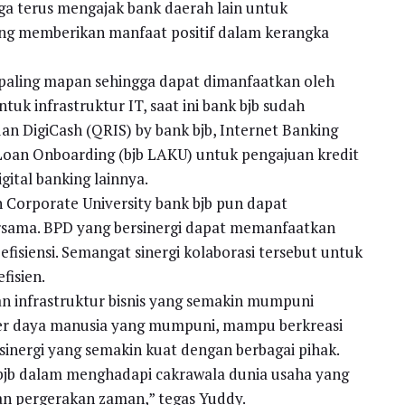
uga terus mengajak bank daerah lain untuk
ling memberikan manfaat positif dalam kerangka
g paling mapan sehingga dapat dimanfaatkan oleh
uk infrastruktur IT, saat ini bank bjb sudah
dan DigiCash (QRIS) by bank bjb, Internet Banking
, Loan Onboarding (bjb LAKU) untuk pengajuan kredit
ital banking lainnya.
 Corporate University bank bjb pun dapat
ama. BPD yang bersinergi dapat memanfaatkan
fisiensi. Semangat sinergi kolaborasi tersebut untuk
fisien.
dan infrastruktur bisnis yang semakin mumpuni
mber daya manusia yang mumpuni, mampu berkreasi
n sinergi yang semakin kuat dengan berbagai pihak.
 bjb dalam menghadapi cakrawala dunia usaha yang
an pergerakan zaman,” tegas Yuddy.