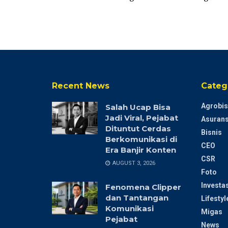
Recent News
Categ
Agrobis
Salah Ucap Bisa
Jadi Viral, Pejabat
Asurans
Dituntut Cerdas
Bisnis
Berkomunikasi di
CEO
Era Banjir Konten
CSR
AUGUST 3, 2026
Foto
Investas
Fenomena Clipper
dan Tantangan
Lifestyl
Komunikasi
Migas
Pejabat
News