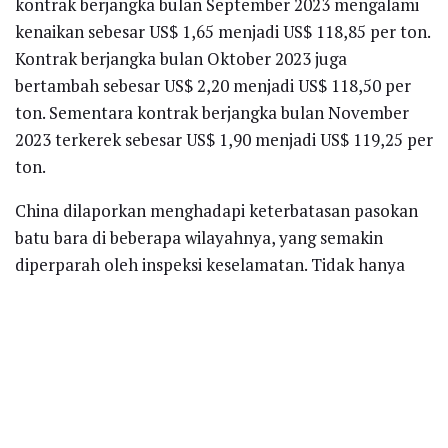
kontrak berjangka bulan September 2023 mengalami
kenaikan sebesar US$ 1,65 menjadi US$ 118,85 per ton.
Kontrak berjangka bulan Oktober 2023 juga
bertambah sebesar US$ 2,20 menjadi US$ 118,50 per
ton. Sementara kontrak berjangka bulan November
2023 terkerek sebesar US$ 1,90 menjadi US$ 119,25 per
ton.
China dilaporkan menghadapi keterbatasan pasokan
batu bara di beberapa wilayahnya, yang semakin
diperparah oleh inspeksi keselamatan. Tidak hanya
itu, terdapat kegagalan dalam lelang online dan
peningkatan permintaan batu bara, terutama karena
produksi pabrik baja yang tetap tinggi. Dampak dari
kondisi ini adalah tingginya produksi pig iron harian
dan permintaan batu bara.
Di sisi lain, India sedang menghadapi cuaca kering