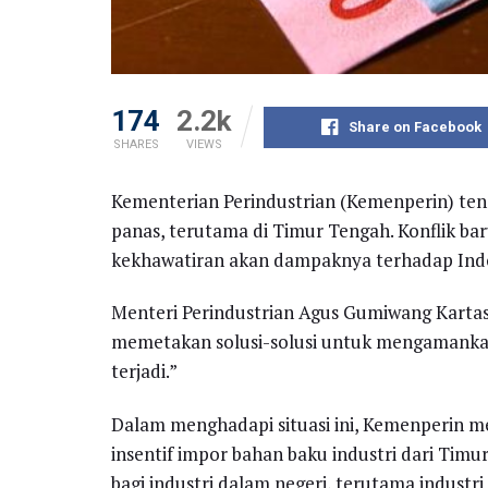
174
2.2k
Share on Facebook
SHARES
VIEWS
Kementerian Perindustrian (Kemenperin) ten
panas, terutama di Timur Tengah. Konflik bar
kekhawatiran akan dampaknya terhadap Ind
Menteri Perindustrian Agus Gumiwang Kartas
memetakan solusi-solusi untuk mengamankan 
terjadi.”
Dalam menghadapi situasi ini, Kemenperin m
insentif impor bahan baku industri dari Tim
bagi industri dalam negeri, terutama indust