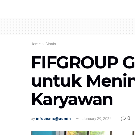
Home
Bisnis
FIFGROUP Ge
untuk Meni
Karyawan
0
by
infobisnis@admin
January 29, 2024