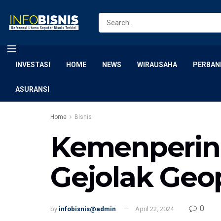
INVESTASI
HOME
NEWS
WIRAUSAHA
PERBAN
ASURANSI
Home
Bisnis
Kemenperin 
Gejolak Geop
0
by
infobisnis@admin
April 22, 2024