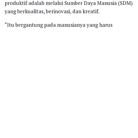
produktif adalah melalui Sumber Daya Manusia (SDM)
yang berkualitas, berinovasi, dan kreatif.
“Itu bergantung pada manusianya yang harus
berkualitas. Anggaran pendidikan kita sudah 20 persen
(dari APBN) tapi kualitasnya perlu ditingkatkan lagi,”
katanya.
Recent News
Polytama Bersinergi dengan Perguruan
Tinggi, Perkuat Kesadaran Keselamatan
dan Tanggap Bencana
AUGUST 7, 2026