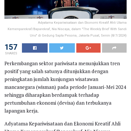
Adyatama Kepariwisataan dan Ekonomi Kreatif Ahli Utama
Kemenparekraf/Baparekraf, Nia Niscaya, dalam "The Weekly Brief With Sandi
Uno" di Gedung Sapta Pesona, Jakarta Pusat, Senin (8/7/2024)
157
SHARES
Perkembangan sektor pariwisata menunjukkan tren
positif yang salah satunya ditunjukkan dengan
peningkatan jumlah kunjungan wisatawan
mancanegara (wisman) pada periode Januari-Mei 2024
sehingga diharapkan berdampak terhadap
pertumbuhan ekonomi (devisa) dan terbukanya
lapangan kerja.
Adyatama Kepariwisataan dan Ekonomi Kreatif Ahli