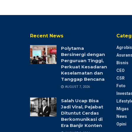
Recent News
Categ
Agrobis
Polytama
Bersinergi dengan
Asurans
Perguruan Tinggi,
Bisnis
Perkuat Kesadaran
CEO
Keselamatan dan
CSR
Tanggap Bencana
Foto
AUGUST 7, 2026
Investas
Salah Ucap Bisa
Lifestyl
Jadi Viral, Pejabat
Migas
Dituntut Cerdas
News
Berkomunikasi di
Opini
Era Banjir Konten