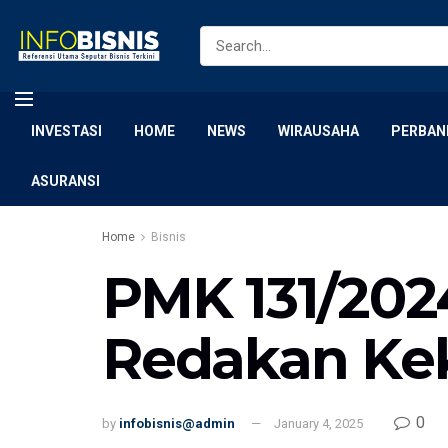
INVESTASI
HOME
NEWS
WIRAUSAHA
PERBAN
ASURANSI
Home
Bisnis
PMK 131/202
Redakan Ke
0
by
infobisnis@admin
January 4, 2025