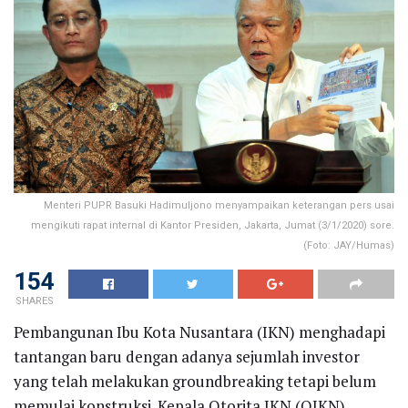
Menteri PUPR Basuki Hadimuljono menyampaikan keterangan pers usai
mengikuti rapat internal di Kantor Presiden, Jakarta, Jumat (3/1/2020) sore.
(Foto: JAY/Humas)
154
SHARES
Pembangunan Ibu Kota Nusantara (IKN) menghadapi
tantangan baru dengan adanya sejumlah investor
yang telah melakukan groundbreaking tetapi belum
memulai konstruksi. Kepala Otorita IKN (OIKN),