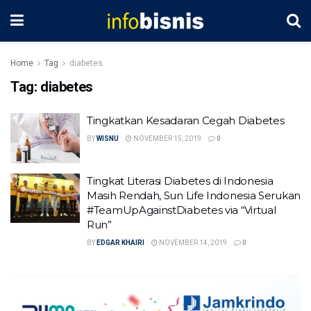
Home
Tag
diabetes
Tag:
diabetes
Tingkatkan Kesadaran Cegah Diabetes
BY
WISNU
NOVEMBER 15, 2019
0
Tingkat Literasi Diabetes di Indonesia
Masih Rendah, Sun Life Indonesia Serukan
#TeamUpAgainstDiabetes via “Virtual
Run”
BY
EDGAR KHAIRI
NOVEMBER 14, 2019
0