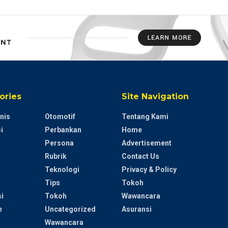
ories
Site Navigation
nis
Otomotif
Tentang Kami
i
Perbankan
Home
Persona
Advertisement
Rubrik
Contact Us
Teknologi
Privacy & Policy
Tips
Tokoh
i
Tokoh
Wawancara
e
Uncategorized
Asuransi
Wawancara