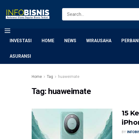
INVESTASI
HOME
NEWS
WIRAUSAHA
PERBAN
ASURANSI
Home
Tag
huaweimate
Tag:
huaweimate
15 K
iPho
BY
INFOB