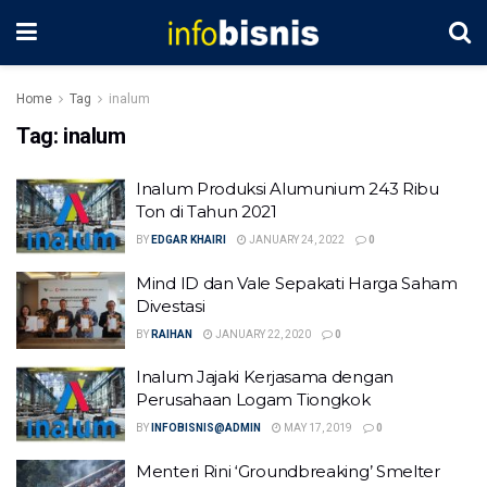
Home
Tag
inalum
Tag:
inalum
Inalum Produksi Alumunium 243 Ribu
Ton di Tahun 2021
BY
EDGAR KHAIRI
JANUARY 24, 2022
0
Mind ID dan Vale Sepakati Harga Saham
Divestasi
BY
RAIHAN
JANUARY 22, 2020
0
Inalum Jajaki Kerjasama dengan
Perusahaan Logam Tiongkok
BY
INFOBISNIS@ADMIN
MAY 17, 2019
0
Menteri Rini ‘Groundbreaking’ Smelter